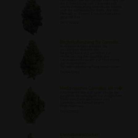
Entdecken Sie einige der Faktoren, die
die Entwicklung von Cannabis seit
seiner Entdeckung beeinflusst haben,
und die symbiotische Rolle, die der
Mensch in diesem Evolutionsprozess
gespielt hat.
08/01/2022
Begleitpflanzung für Cannabi...
In diesem Artikel werden die
unzähligen Vorteile der
Begleitpflanzung als Mittel zur
Verbesserung der Qualität der
Cannabisernte sowie zur Förderung
der natürlichen
Schädlingsbekämpfung beschrieben.
08/04/2022
Medizinisches Cannabis als m�...
Informieren Sie sich über einige der
jüngsten Forschungen zur möglichen
Rolle von Cannabinoiden und
Cannabis im Kampf gegen
Endometriose.
08/07/2022
Cannabiswachstum