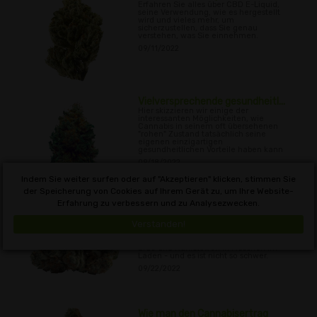
Erfahren Sie alles über CBD E-Liquid,
seine Verwendung, wie es hergestellt
wird und vieles mehr, um
sicherzustellen, dass Sie genau
verstehen, was Sie einnehmen.
09/11/2022
Vielversprechende gesundheitl...
Hier skizzieren wir einige der
interessanten Möglichkeiten, wie
Cannabis in seinem oft übersehenen
"rohen" Zustand tatsächlich seine
eigenen einzigartigen
gesundheitlichen Vorteile haben kann
09/18/2022
Indem Sie weiter surfen oder auf "Akzeptieren" klicken, stimmen Sie
der Speicherung von Cookies auf Ihrem Gerät zu, um Ihre Website-
Erfahrung zu verbessern und zu Analysezwecken.
So stellen Sie Ihre eigene Su...
Eine hausgemachte
Verstanden!
Supererdenmischung für den Anbau
Ihres eigenen Cannabis herzustellen,
ist viel lohnender als den Kauf von
Erde und Nährstoffen in Flaschen im
Laden - und es ist nicht so schwer.
09/22/2022
Wie man den Cannabisertrag