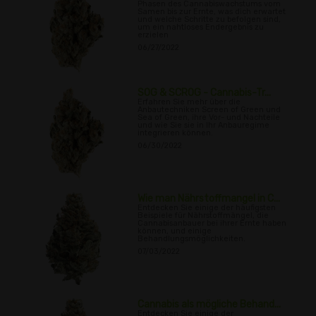
Phasen des Cannabiswachstums vom
Samen bis zur Ernte, was dich erwartet
und welche Schritte zu befolgen sind,
um ein nahtloses Endergebnis zu
erzielen
06/27/2022
SOG & SCROG - Cannabis-Tr...
Erfahren Sie mehr über die
Anbautechniken Screen of Green und
Sea of Green, ihre Vor- und Nachteile
und wie Sie sie in Ihr Anbauregime
integrieren können.
06/30/2022
Wie man Nährstoffmangel in C...
Entdecken Sie einige der häufigsten
Beispiele für Nährstoffmängel, die
Cannabisanbauer bei ihrer Ernte haben
können, und einige
Behandlungsmöglichkeiten.
07/03/2022
Cannabis als mögliche Behand...
Entdecken Sie einige der