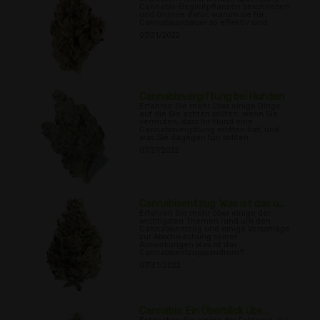
Cannabis-Begleitpflanzen beschrieben
und Gründe dafür, warum sie für
Cannabisanbauer so effektiv sind
07/21/2022
Cannabisvergiftung bei Hunden
Erfahren Sie mehr über einige Dinge,
auf die Sie achten sollten, wenn Sie
vermuten, dass Ihr Hund eine
Cannabisvergiftung erlitten hat, und
was Sie dagegen tun sollten.
07/27/2022
Cannabisentzug: Was ist das u...
Erfahren Sie mehr über einige der
wichtigsten Themen rund um den
Cannabisentzug und einige Vorschläge
zur Abschwächung seiner
Auswirkungen Was ist das
Cannabisentzugssyndrom?.
07/31/2022
Cannabis: Ein Überblick übe...