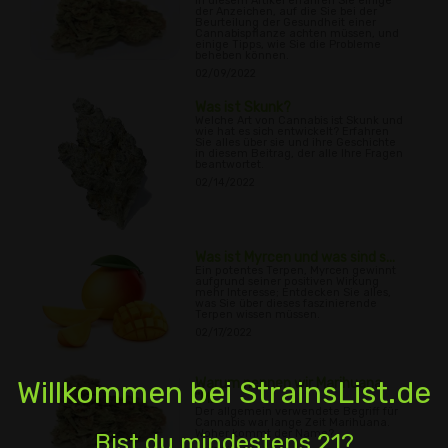
In diesem Artikel erfahren Sie einige
der Anzeichen, auf die Sie bei der
Beurteilung der Gesundheit einer
Cannabispflanze achten müssen, und
einige Tipps, wie Sie die Probleme
beheben können.
02/09/2022
Was ist Skunk?
Welche Art von Cannabis ist Skunk und
wie hat es sich entwickelt? Erfahren
Sie alles über sie und ihre Geschichte
in diesem Beitrag, der alle Ihre Fragen
beantwortet.
02/14/2022
Was ist Myrcen und was sind s...
Ein potentes Terpen, Myrcen gewinnt
aufgrund seiner positiven Wirkung
mehr Interesse; Entdecken Sie alles,
was Sie über dieses faszinierende
Terpen wissen müssen.
02/17/2022
Willkommen bei StrainsList.de
Warum nennen wir Marihuana
"M...
Der allgemein verwendete Begriff für
Cannabis war lange Zeit Marihuana.
Woher kommt der Name?
Bist du mindestens 21?