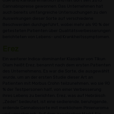
USA und Kanada erhältlich und hat dort seit 2015
Cannabispreise gewonnen. Das Unternehmen hat
auch bereits umfangreiche Untersuchungen zu den
Auswirkungen dieser Sorte auf verschiedene
Beschwerden durchgeführt, wobei mehr als 90 % der
getesteten Patienten über Qualitätsverbesserungen
berichteten von Lebens- und Krankheitssymptomen.
Erez
Ein weiterer Indica-dominanter Klassiker von TIkun
Olam heißt Erez, benannt nach dem ersten Patienten
des Unternehmens. Es war die Sorte, die ausgewählt
wurde, um an der ersten Studie dieser Art an
Patienten mit Morbus Crohn teilzunehmen, wo sie 90
% der Testpersonen half, von einer Verbesserung
ihres Lebens zu berichten. Erez, was auf Hebräisch
„Zeder“ bedeutet, ist eine sedierende, beruhigende,
erdende Cannabissorte mit merklichem Pinienaroma
und -geschmack. Auf dem israelischen Markt für