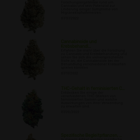
Forschungsergebnisse rund um
Cannabis und sein Potenzial zur
Linderung einiger Symptome von
Migränekopfschmerzen.
07/07/2022
Cannabinoide und
Krebsbehandl...
Erfahren Sie mehr über die Forschung
zu Cannabis und Krebsbehandlung und
sehen Sie sich die vielversprechende
Rolle an, die Cannabinoide bei der
Behandlung verschiedener Krebsarten
spielen könnten
07/17/2022
THC-Gehalt in feminisierten C...
Entdecken Sie einige der
verschiedenen THC-Stärken von
feminisierten Samen und welche
Auswirkungen von ihrer Verwendung
zu erwarten sind.
07/20/2022
Spezifische Begleitpflanzen, ...
In diesem Artikel werden spezifische