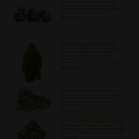
Die israelische Cannabisindustrie
wächst, blüht und blüht seit 2011.
Branchenpioniere haben die ersten
israelischen legalen gezüchtet
12/28/2021
999 Cannabis Sorten Profil
999 ist eine dreifache Kombination
von Kush-Variationen, die solide
Höhen mit wenigen negativen
Auswirkungen für Freizeit- und
medizinische Verbraucher liefern wird.
12/30/2021
Fünf berühmte preisgekrönt...
Entdecken Sie fünf der berühmtesten
preisgekrönten Cannabissorten und
genau das, was jede von ihnen zu
bieten hat.
01/04/2022
'98 Aloha White Widow Cannabi...
'98 Aloha White Widow kombiniert
potente Sorten, die Sativa-dominante
Effekte mit köstlichen Aromen liefern.
01/09/2022