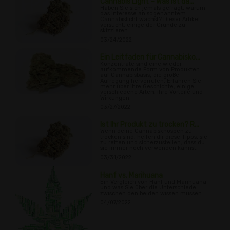
Cannabis Light – Was ist da...
Haben Sie sich jemals gefragt, warum
das Interesse an sogenanntem
Cannabislicht wächst? Dieser Artikel
versucht, einige der Gründe zu
skizzieren.
03/24/2022
Ein Leitfaden für Cannabisko...
Konzentrate sind eine wieder
aufkommende Form von Produkten
auf Cannabisbasis, die große
Aufregung hervorrufen. Erfahren Sie
mehr über ihre Geschichte, einige
verschiedene Arten, ihre Vorteile und
Wirkungen.
03/27/2022
Ist Ihr Produkt zu trocken? R...
Wenn deine Cannabisknospen zu
trocken sind, helfen dir diese Tipps, sie
zu retten und sicherzustellen, dass du
sie immer noch verwenden kannst.
03/31/2022
Hanf vs. Marihuana
Ein Vergleich von Hanf und Marihuana
und was Sie über die Unterschiede
zwischen den beiden wissen müssen.
04/07/2022