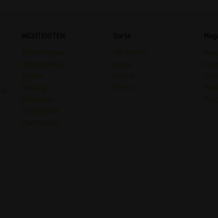
WICHTIGSTEN
Sorte
Mag
Zimmertypen
Alle Sorten
Hau
Chemische Art
Indica
Han
Terpen
Sativa
Sta
Wirkung
Hybrid
Medi
ie
Behandeln
Psyc
Geschmack
Psychedelic