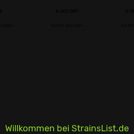
B
4-ACO-DMT
5-M
nzeigen
Sorten anzeigen
Sorten
Willkommen bei StrainsList.de