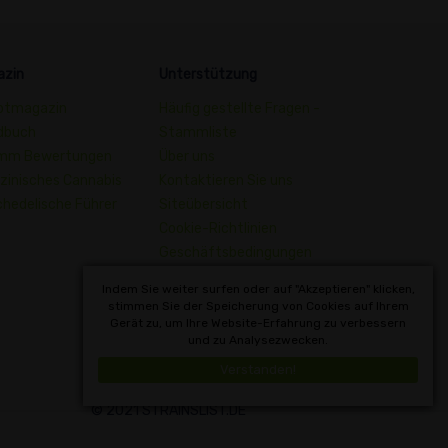
azin
Unterstützung
ptmagazin
Häufig gestellte Fragen -
dbuch
Stammliste
mm Bewertungen
Über uns
zinisches Cannabis
Kontaktieren Sie uns
hedelische Führer
Siteübersicht
Cookie-Richtlinien
Geschäftsbedingungen
Datenschutzerklärung
Indem Sie weiter surfen oder auf "Akzeptieren" klicken,
Wörterbuch der
stimmen Sie der Speicherung von Cookies auf Ihrem
Gerät zu, um Ihre Website-Erfahrung zu verbessern
Cannabisbegriffe
und zu Analysezwecken.
Deutsch
Verstanden!
© 2021 STRAINSLIST.DE