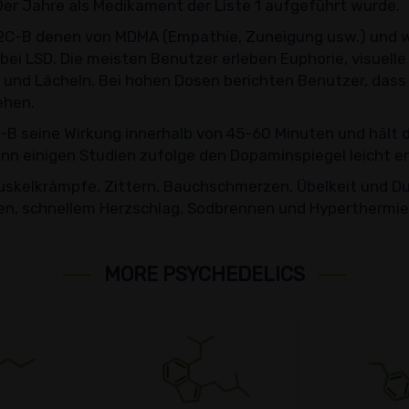
0er Jahre als Medikament der Liste 1 aufgeführt wurde.
n 2C-B denen von MDMA (Empathie, Zuneigung usw.) und
bei LSD. Die meisten Benutzer erleben Euphorie, visuelle 
und Lächeln. Bei hohen Dosen berichten Benutzer, dass 
ehen.
B seine Wirkung innerhalb von 45-60 Minuten und hält d
n einigen Studien zufolge den Dopaminspiegel leicht e
elkrämpfe, Zittern, Bauchschmerzen, Übelkeit und Durc
n, schnellem Herzschlag, Sodbrennen und Hyperthermie
MORE PSYCHEDELICS