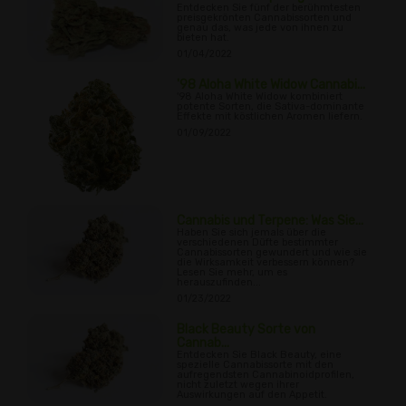
Entdecken Sie fünf der berühmtesten
preisgekrönten Cannabissorten und
genau das, was jede von ihnen zu
bieten hat.
01/04/2022
'98 Aloha White Widow Cannabi...
'98 Aloha White Widow kombiniert
potente Sorten, die Sativa-dominante
Effekte mit köstlichen Aromen liefern.
01/09/2022
Cannabis und Terpene: Was Sie...
Haben Sie sich jemals über die
verschiedenen Düfte bestimmter
Cannabissorten gewundert und wie sie
die Wirksamkeit verbessern können?
Lesen Sie mehr, um es
herauszufinden...
01/23/2022
Black Beauty Sorte von
Cannab...
Entdecken Sie Black Beauty, eine
spezielle Cannabissorte mit den
aufregendsten Cannabinoidprofilen,
nicht zuletzt wegen ihrer
Auswirkungen auf den Appetit.