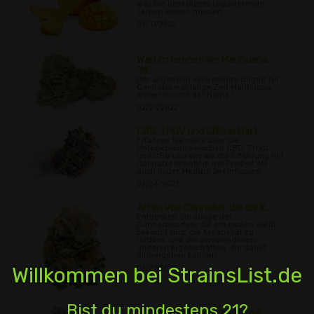
was Sie über dieses faszinierende
Terpen wissen müssen.
02/17/2022
Warum nennen wir Marihuana
"M...
Der allgemein verwendete Begriff für
Cannabis war lange Zeit Marihuana.
Woher kommt der Name?
02/21/2022
CBD, THCV und CBG erklärt
Erfahren Sie mehr über die
Unterschiede zwischen CBD, THVC
und CBG und wie sie die Erfahrung mit
Cannabis sowohl in der Freizeit als
auch in der Medizin beeinflussen.
02/24/2022
Arten von Cannabis, die die K...
Entdecken Sie einige der
Cannabissorten, die am besten dafür
bekannt sind, die Kreativität zu
fördern, und die verschiedenen
anderen Eigenschaften, die damit
einhergehen können.
Willkommen bei StrainsList.de
02/27/2022
Bist du mindestens 21?
Wie man Cannabis zu Hause