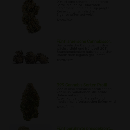
9D4 ist eine scharfe und potente
Sorte, die Indica-Qualitäten
hervorhebt und eine ausgeprägte
Reihe von physikalischen
Eigenschaften aufweist.
12/26/2021
Fünf israelische Cannabissor...
Die israelische Cannabisindustrie
wächst, blüht und blüht seit 2011.
Branchenpioniere haben die ersten
israelischen legalen gezüchtet
12/28/2021
999 Cannabis Sorten Profil
999 ist eine dreifache Kombination
von Kush-Variationen, die solide
Höhen mit wenigen negativen
Auswirkungen für Freizeit- und
medizinische Verbraucher liefern wird.
12/30/2021
Fünf berühmte preisgekrönt...