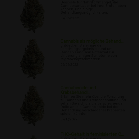
Beispiele für Nährstoffmängel, die
Cannabisanbauer bei ihrer Ernte haben
können, und einige
Behandlungsmöglichkeiten.
07/03/2022
Cannabis als mögliche Behand...
Entdecken Sie einige der
Forschungsergebnisse rund um
Cannabis und sein Potenzial zur
Linderung einiger Symptome von
Migränekopfschmerzen.
07/07/2022
Cannabinoide und
Krebsbehandl...
Erfahren Sie mehr über die Forschung
zu Cannabis und Krebsbehandlung und
sehen Sie sich die vielversprechende
Rolle an, die Cannabinoide bei der
Behandlung verschiedener Krebsarten
spielen könnten
07/17/2022
THC-Gehalt in feminisierten C...
Entdecken Sie einige der