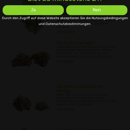
anb...
Wenn Sie daran interessiert sind,
Ja
Nein
Cannabis zu Hause anzubauen, lesen
Sie diesen Leitfaden, um anhand
unserer allgemeinen Tipps und
Durch den Zugriff auf diese Website akzeptieren Sie die Nutzungsbedingungen
unseres Know-hows ein Gefühl dafür
und Datenschutzbestimmungen.
zu bekommen, wie Sie vorgehen
können.
03/02/2022
Wie riecht Cannabis?
Cannabis hat einen der bekanntesten
Gerüche der Welt und dieser Artikel
beschreibt ihn, verbessert ihn im
Wachstumsprozess und vieles mehr.
03/07/2022
Wie man Cannabissamen
richtig...
Wenn Sie daran interessiert sind,
Cannabis zu Hause anzubauen,
müssen Sie sicherstellen, dass Sie Ihre
Samen richtig pflegen.
03/10/2022