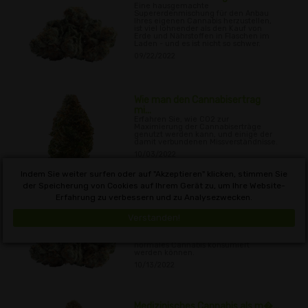
Eine hausgemachte
Supererdenmischung für den Anbau
Ihres eigenen Cannabis herzustellen,
ist viel lohnender als den Kauf von
Erde und Nährstoffen in Flaschen im
Laden - und es ist nicht so schwer.
09/22/2022
Wie man den Cannabisertrag
mi...
Erfahren Sie, wie CO2 zur
Maximierung der Cannabiserträge
genutzt werden kann, und einige der
damit verbundenen Missverständnisse.
10/03/2022
Indem Sie weiter surfen oder auf "Akzeptieren" klicken, stimmen Sie
der Speicherung von Cookies auf Ihrem Gerät zu, um Ihre Website-
Erfahrung zu verbessern und zu Analysezwecken.
Wie man Cannabiskonzentrate
a...
Verstanden!
Entdecken Sie die verschiedenen
Arten von Cannabiskonzentraten und
wie sie auf die gleiche Weise wie
normales Cannabis konsumiert
werden können.
10/13/2022
Medizinisches Cannabis als m�...