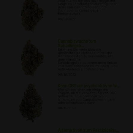
Informieren Sie sich über einige der
jüngsten Forschungen zur möglichen
Rolle von Cannabinoiden und
Cannabis im Kampf gegen
Endometriose.
08/07/2022
Cannabiswachstum
Schädlingsb...
Erfahren Sie mehr über die
altehrwürdige Methode, nützliche
Garteninsekten zu verwenden, um
unerwünschte
Schädlingspopulationen beim Anbau
von Cannabispflanzen im Innen- und
Außenbereich zu bekämpfen.
08/10/2022
Kann CBD die psychoaktiven Wi...
Hier untersuchen wir einige der
Fragen, ob die Verwendung von CBD
neben THC die psychoaktiven
Wirkungen von Cannabis verringern
oder beeinflussen kann
08/15/2022
Alternativen zum Pestizideins...