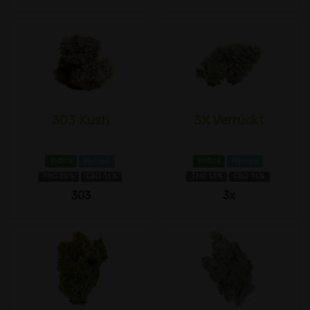
303 Kush
3X Verrückt
Indica
Myrcen
Indica
Myrcen
THC 20%
CBD 1±%
THC 13%
CBD 1±%
303
3x