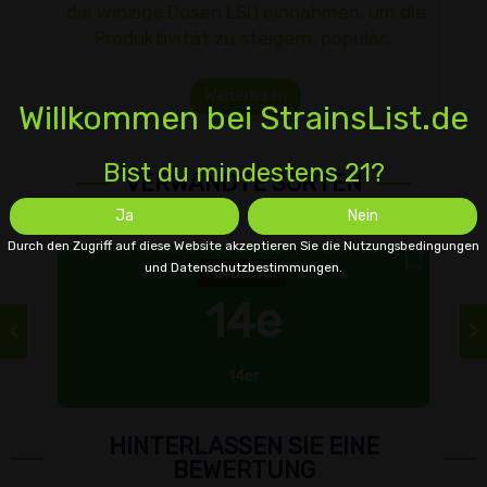
die winzige Dosen LSD einnahmen, um die
Produktivität zu steigern, populär…
Weiterlesen
Willkommen bei StrainsList.de
Bist du mindestens 21?
VERWANDTE SORTEN
Ja
Nein
Durch den Zugriff auf diese Website akzeptieren Sie die Nutzungsbedingungen
und Datenschutzbestimmungen.
INDICA
14e
14er
HINTERLASSEN SIE EINE
BEWERTUNG