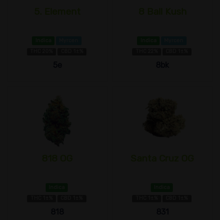
5. Element
8 Ball Kush
Indica
Myrcen
Indica
Myrcen
THC 20%
CBD 1±%
THC 22%
CBD 1±%
5e
8bk
818 OG
Santa Cruz OG
Indica
Indica
THC 1±%
CBD 1±%
THC 1±%
CBD 1±%
818
831