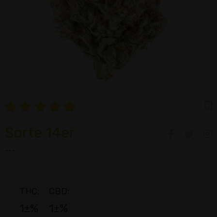
Sorte 14er
---
THC:
CBD:
1±%
1±%