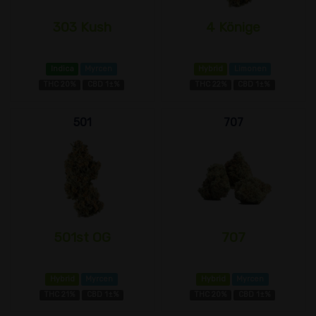
303 Kush
4 Könige
Indica
Myrcen
Hybrid
Limonen
THC 20%
CBD 1±%
THC 22%
CBD 1±%
501
707
501st OG
707
Hybrid
Myrcen
Hybrid
Myrcen
THC 21%
CBD 1±%
THC 20%
CBD 1±%