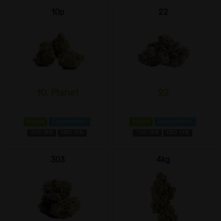
10p
22
10. Planet
22
Hybrid
Caryophyllen
Hybrid
Caryophyllen
THC 18%
CBD 1±%
THC 18%
CBD 1±%
303
4kg