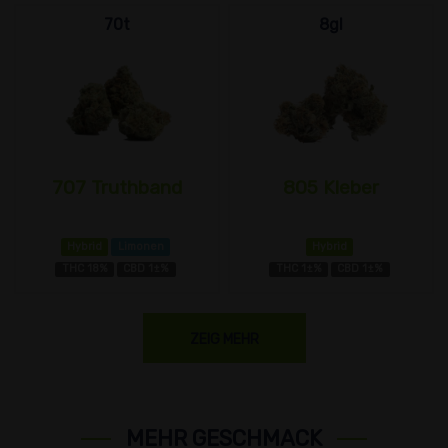
70t
8gl
707 Truthband
805 Kleber
Hybrid
Limonen
Hybrid
THC 18%
CBD 1±%
THC 1±%
CBD 1±%
ZEIG MEHR
MEHR GESCHMACK