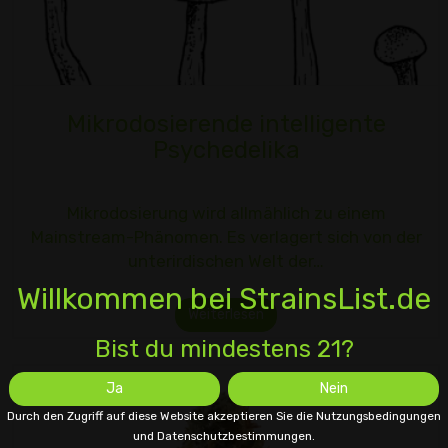
Mikrodosierende intelligente
Psychedelika
Mikrodosierung wird allmählich zu einem
Mainstream-Phänomen. Es verlagert sich von der
unterirdischen Welt der…
Willkommen bei StrainsList.de
Weiterlesen
Bist du mindestens 21?
Ja
Nein
Durch den Zugriff auf diese Website akzeptieren Sie die Nutzungsbedingungen
und Datenschutzbestimmungen.