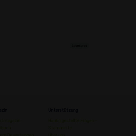
azin
Unterstützung
ptmagazin
Häufig gestellte Fragen -
dbuch
Stammliste
mm Bewertungen
Über uns