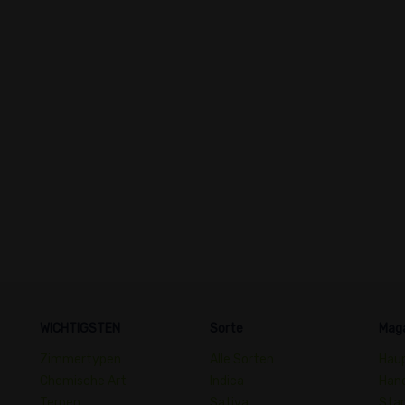
WICHTIGSTEN
Sorte
Mag
Zimmertypen
Alle Sorten
Hau
Chemische Art
Indica
Han
Terpen
Sativa
Sta