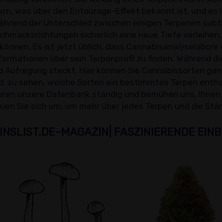
n, was über den Entourage-Effekt bekannt ist, und es i
ährend der Unterschied zwischen einigen Terpenen subtil 
macksrichtungen sicherlich eine neue Tiefe verleihen, 
 können. Es ist jetzt üblich, dass Cannabisanalyselabor
nformationen über sein Terpenprofil zu finden. Während di
 und Aufregung steckt. Hier können Sie Cannabissorten ga
nd, zu sehen, welche Sorten ein bestimmtes Terpen enth
isieren unsere Datenbank ständig und bemühen uns, Ihne
uen Sie sich um, um mehr über jedes Terpen und die Stäm
INSLIST.DE-MAGAZIN| FASZINIERENDE EINB