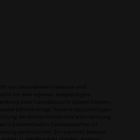
acht von besonderem Interesse sind:
nicht nur sein eigenes, ausgeprägtes
Wirkung einer Cannabissorte spielen können,
Beispiel können einige Terpene dazu beitragen,
tützung der Konzentration und Wahrnehmung
pen in kommerziellen Cannabissorten ist,
nnung unterstützen. Ein weiteres Beispiel
h jedoch in Abhängigkeit von den anderen