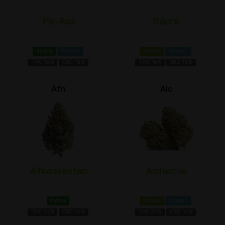
Pik-Ass
Säure
Indica
Myrcen
Hybrid
Myrcen
THC 16%
CBD 1±%
THC 16%
CBD 1±%
Afn
Alc
Afkansastan
Alchemie
Indica
Hybrid
Myrcen
THC 1±%
CBD 1±%
THC 24%
CBD 1±%