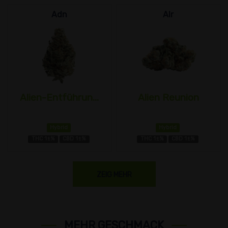
Adn
Alr
Alien-Entführun...
Alien Reunion
Hybrid
Hybrid
THC 1±%
CBD 1±%
THC 1±%
CBD 1±%
ZEIG MEHR
MEHR GESCHMACK