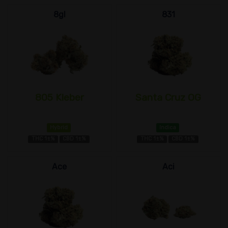
8gl
831
805 Kleber
Santa Cruz OG
Hybrid
Indica
THC 1±%
CBD 1±%
THC 1±%
CBD 1±%
Ace
Aci