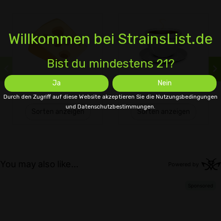
Willkommen bei StrainsList.de
Bist du mindestens 21?
Käse
Kaffee
Ja
Nein
Durch den Zugriff auf diese Website akzeptieren Sie die Nutzungsbedingungen
und Datenschutzbestimmungen.
Sorten anzeigen
Sorten anzeigen