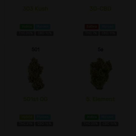
303 Kush
3D-CBD
Indica
Myrcen
Sativa
Myrcen
THC 20%
CBD 1±%
THC 7%
CBD 11%
501
5e
501st OG
5. Element
Hybrid
Myrcen
Indica
Myrcen
THC 21%
CBD 1±%
THC 20%
CBD 1±%