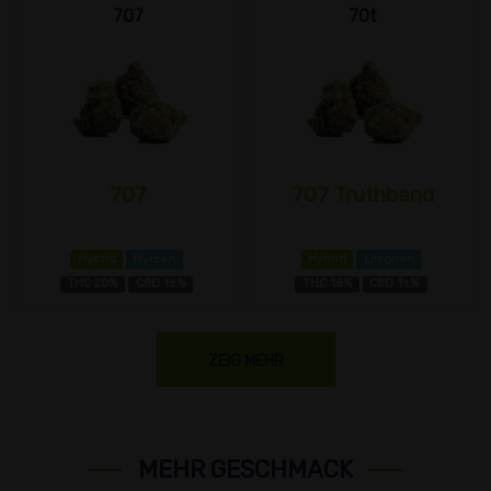
707
70t
707
707 Truthband
Hybrid
Myrcen
Hybrid
Limonen
THC 20%
CBD 1±%
THC 18%
CBD 1±%
ZEIG MEHR
MEHR GESCHMACK