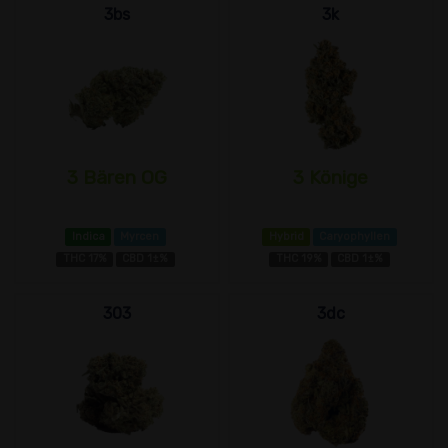
3bs
3k
3 Bären OG
3 Könige
Indica
Myrcen
Hybrid
Caryophyllen
THC 17%
CBD 1±%
THC 19%
CBD 1±%
303
3dc