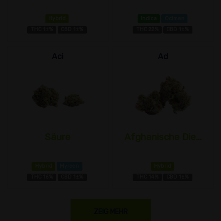
Hybrid
Indica
Ocimen
THC 1±%
CBD 1±%
THC 22%
CBD 1±%
Aci
Ad
Säure
Afghanische Die...
Hybrid
Myrcen
Hybrid
THC 16%
CBD 1±%
THC 14%
CBD 1±%
ZEIG MEHR