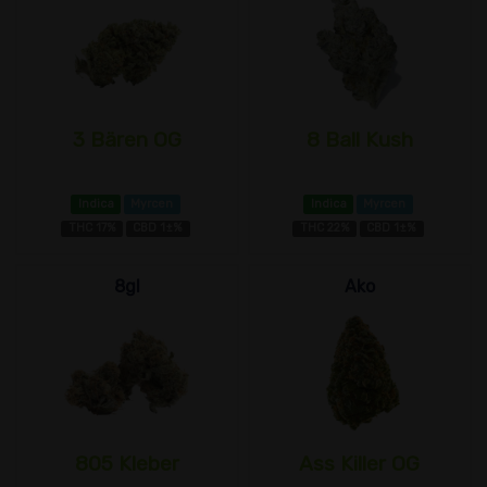
3 Bären OG
8 Ball Kush
Indica
Myrcen
Indica
Myrcen
THC 17%
CBD 1±%
THC 22%
CBD 1±%
8gl
Ako
805 Kleber
Ass Killer OG