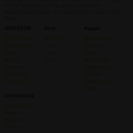
Art der Sorte können Sie auch Sorten nach
Geschmack, Wirkung, THC und CBD und vielem mehr
filtern.
WICHTIGSTEN
Sorte
Magazin
Zimmertypen
Alle Sorten
Hauptmagazin
Chemische Art
Indica
Handbuch
Terpen
Sativa
Stamm
Wirkung
Hybrid
Bewertungen
Behandeln
Medizinisches
Geschmack
Cannabis
Psychedelic
Psychedelische
Führer
Unterstützung
Häufig gestellte
Fragen -
Stammliste
Über uns