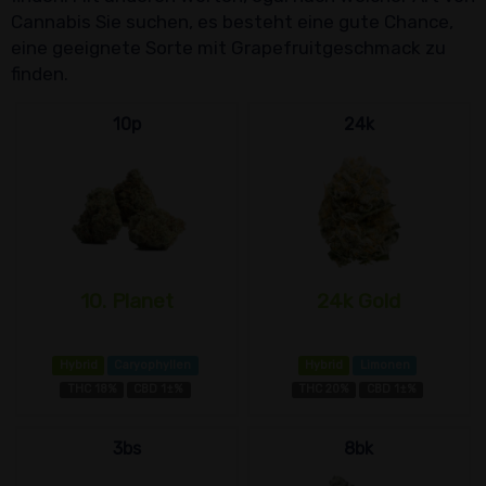
Cannabis Sie suchen, es besteht eine gute Chance,
eine geeignete Sorte mit Grapefruitgeschmack zu
finden.
10p
24k
10. Planet
24k Gold
Hybrid
Caryophyllen
Hybrid
Limonen
THC 18%
CBD 1±%
THC 20%
CBD 1±%
3bs
8bk