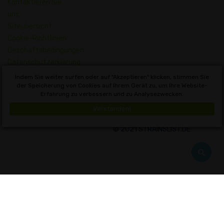
Kontaktieren Sie
uns
Siteübersicht
Cookie-Richtlinien
Geschäftsbedingungen
Datenschutzerklärung
Wörterbuch der
Indem Sie weiter surfen oder auf "Akzeptieren" klicken, stimmen Sie
Cannabisbegriffe
der Speicherung von Cookies auf Ihrem Gerät zu, um Ihre Website-
Erfahrung zu verbessern und zu Analysezwecken.
Deutsch
Verstanden!
© 2021 STRAINSLIST.DE