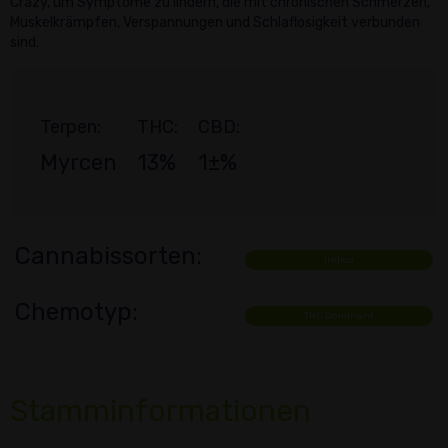
Crazy, um Symptome zu lindern, die mit chronischen Schmerzen,
Muskelkrämpfen, Verspannungen und Schlaflosigkeit verbunden
sind.
Terpen:
THC:
CBD:
Myrcen
13%
1±%
Cannabissorten:
Indica
Chemotyp:
THC Dominant
Stamminformationen