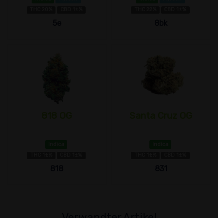
THC 20%
CBD 1±%
THC 22%
CBD 1±%
5e
8bk
818 OG
Santa Cruz OG
Indica
Indica
THC 1±%
CBD 1±%
THC 1±%
CBD 1±%
818
831
Verwandter Artikel