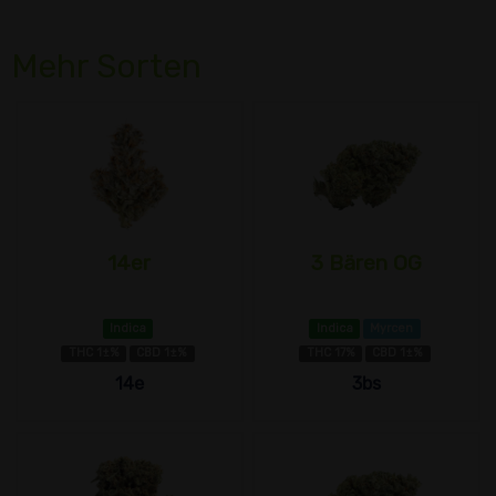
Mehr Sorten
14er
3 Bären OG
Indica
Indica
Myrcen
THC 1±%
CBD 1±%
THC 17%
CBD 1±%
14e
3bs