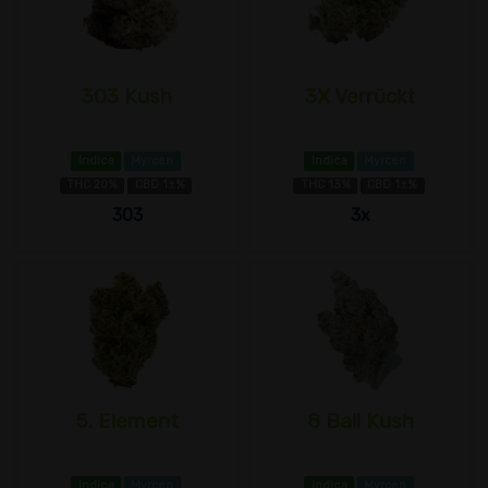
303 Kush
3X Verrückt
Indica
Myrcen
Indica
Myrcen
THC 20%
CBD 1±%
THC 13%
CBD 1±%
303
3x
5. Element
8 Ball Kush
Indica
Myrcen
Indica
Myrcen