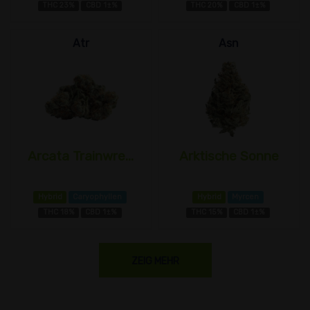
THC 23%
CBD 1±%
THC 20%
CBD 1±%
Atr
Asn
Arcata Trainwre...
Arktische Sonne
Hybrid
Caryophyllen
Hybrid
Myrcen
THC 18%
CBD 1±%
THC 15%
CBD 1±%
ZEIG MEHR