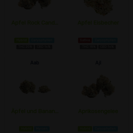
Apfel Rock Cand...
Apfel Eisbecher
Hybrid
Caryophyllen
Sativa
Caryophyllen
THC 20%
CBD 1±%
THC 18%
CBD 1±%
Aab
Ajl
Äpfel und Banan...
Aprikosengelee
Hybrid
Myrcen
Hybrid
Caryophyllen