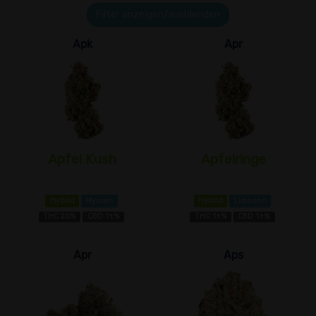
Filter anzeigen/ausblenden
Apk
Apr
Apfel Kush
Apfelringe
Hybrid
Myrcen
Hybrid
Limonen
THC 20%
CBD 1±%
THC 1±%
CBD 1±%
Apr
Aps